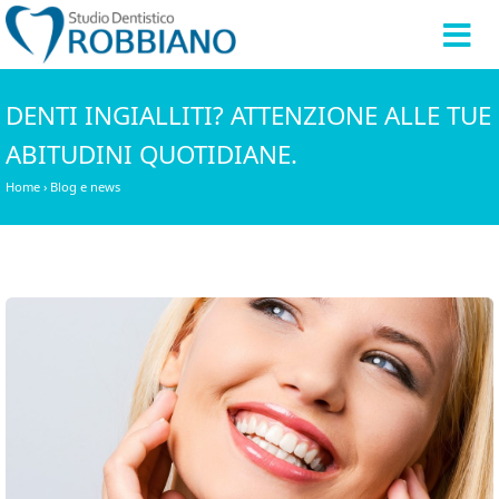
DENTI INGIALLITI? ATTENZIONE ALLE TUE
ABITUDINI QUOTIDIANE.
Home
›
Blog e news