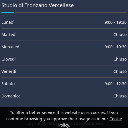
Studio di Tronzano Vercellese
Lunedì
9:00 - 19:30
Martedì
Chiuso
Mercoledì
9:00 - 19:30
Giovedì
Chiuso
Venerdì
Chiuso
Sabato
9:00 - 12:30
Domenica
Chiuso
To offer a better service this website uses cookies. If you
continue browsing you approve their usage as in our
Cookie
Copyright ©
Studio Dentistico Robbiano
.
Policy
.