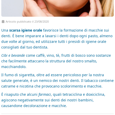
Articolo pubblicato il 23/08/2020
Una
scarsa igiene orale
favorisce la formazione di macchie sui
denti. È bene imparare a lavarsi i denti dopo ogni pasto, almeno
due volte al giorno, ed utilizzare tutti i presidi di igiene orale
consigliati dal tuo dentista.
Cibi e bevande
come caffè, vino, tè, frutti di bosco sono sostanze
che facilmente attaccano la struttura del nostro smalto,
macchiandolo.
Il fumo di sigaretta, oltre ad essere pericoloso per la nostra
salute generale, è un nemico dei nostri denti. Il tabacco contiene
catrame e nicotina che provocano scolorimento e macchie.
È risaputo che alcuni
farmaci
, quali tetraciclina e doxiciclina,
agiscono negativamente sui denti dei nostri bambini,
causandone decolorazione e macchie.