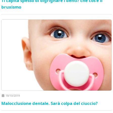
Ti capita spesso di digrignare i denti? che cos'è il
bruxismo
18/10/2019
Malocclusione dentale. Sarà colpa del ciuccio?